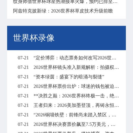
纹身师借世界杯球星热潮接单火爆，预约已排至明年
阿兹特克披新绿：2026世界杯草皮技术升级前瞻
世界杯录像
07-21
“定价博弈：动态票务如何改写2026世界杯财富格局”
07-21
2026世界杯镜头准入新规解析：拍摄权限调整与现场执行要点
07-21
“资本绿茵：盛宴下的暗涌与裂缝”
07-21
2026世界杯票价出炉：球迷的钱包被迫“踢满全场”
07-21
**决胜之巅：2026世界杯终极一击，绝杀封王**
07-21
王者归来：2026美加墨登顶，再铸永恒传奇
07-21
“2026铜墙铁壁：前锋尚未踏入禁区，梦想已碎在防线之外”
07-21
2026世界杯决赛票价飙至7.5万美元，天价门票创下历史纪录