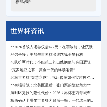
板5助5断
世界杯资讯
**2026首战入场券仅需427元：在哨响前，让沉默彻底失声**
36强争锋：美加墨世界杯出线路线全景解构
48队扩军时代：小组第三的出线阈值与突围逻辑
“克罗地亚之暮：黄金一代的终场哨音”
2026世界杯“智慧之球”：气压传感如何实时校准远射飞行轨迹
**48强暗战：北美区最后一张门票的隐秘角力**
跨时区竞技的隐性代价：2026世界杯墨西哥城至纽约长途飞行对球员昼夜节律与竞技状态的冲击分析
梅西确认卡塔尔世界杯为最后一舞：一代球王的终局之战