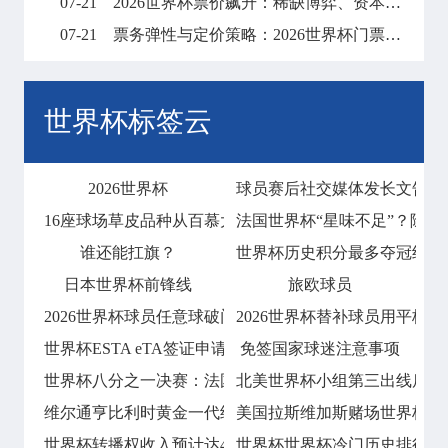
07-21
2026世界杯票价飙升：稀缺博弈、资本暗战与全球体育消费版图的结构性重塑
07-21
票务弹性与定价策略：2026世界杯门票市场的溢价平衡机制
世界杯标签云
2026世界杯
球员赛后社交媒体发长文告别
16座球场草皮品种从百慕大到黑麦草的过渡
法国世界杯“星味不足”？除姆
谁还能扛旗？
世界杯历史积分最多夺冠纪录！
日本世界杯前锋线
旅欧球员
2026世界杯球员任意球破门会否技惊四座
2026世界杯替补球员用平板
世界杯ESTA eTA签证申请指南
免签国家球迷注意事项
世界杯八分之一决赛：法国2比0淘汰波兰
北美世界杯小组第三出线后的
维尔通亨比利时黄金一代终章
美国拉斯维加斯赌场世界杯期
世界杯转播权收入预计达42
世界杯世界杯冷门历史排行榜