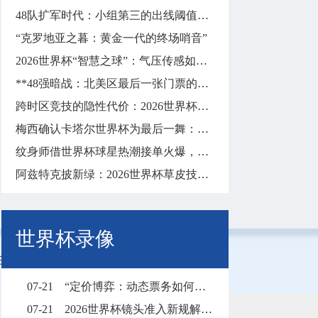
48队扩军时代：小组第三的出线阈值与突围逻辑
“克罗地亚之暮：黄金一代的终场哨音”
2026世界杯“智慧之球”：气压传感如何实时校准远射飞行轨迹
**48强暗战：北美区最后一张门票的隐秘角力**
跨时区竞技的隐性代价：2026世界杯墨西哥城至纽约长途飞行对球员昼夜节律与竞技状态的冲击分析
梅西确认卡塔尔世界杯为最后一舞：一代球王的终局之战
纹身师借世界杯球星热潮接单火爆，预约已排至明年
阿兹特克披新绿：2026世界杯草皮技术升级前瞻
世界杯录像
01日08时00分00秒
07-21
“定价博弈：动态票务如何改写2026世界杯财富格局”
07-21
2026世界杯镜头准入新规解析：拍摄权限调整与现场执行要点