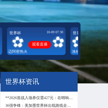
10-09 07:30
世界杯
世界杯
观看直播
观看直播
迈阿密热火
洛杉矶
湖人
世界杯资讯
**2026首战入场券仅需427元：在哨响前，让沉默彻底失声**
36强争锋：美加墨世界杯出线路线全景解构