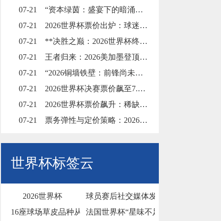
07-21
“资本绿茵：盛宴下的暗涌与裂缝”
07-21
2026世界杯票价出炉：球迷的钱包被迫“踢满全场”
07-21
**决胜之巅：2026世界杯终极一击，绝杀封王**
07-21
王者归来：2026美加墨登顶，再铸永恒传奇
07-21
“2026铜墙铁壁：前锋尚未踏入禁区，梦想已碎在防线之外”
07-21
2026世界杯决赛票价飙至7.5万美元，天价门票创下历史纪录
07-21
2026世界杯票价飙升：稀缺博弈、资本暗战与全球体育消费版图的结构性重塑
07-21
票务弹性与定价策略：2026世界杯门票市场的溢价平衡机制
世界杯标签云
2026世界杯
球员赛后社交媒体发长文告别球迷
16座球场草皮品种从百慕大到黑麦草的过渡
法国世界杯“星味不足”？除姆巴佩外