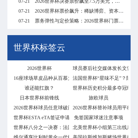
07-21
2026世界杯决赛票价飙至7.5万美元，天价门票创下历史纪录
07-21
2026世界杯票价飙升：稀缺博弈、资本暗战与全球体育消费版图的结构性重塑
07-21
票务弹性与定价策略：2026世界杯门票市场的溢价平衡机制
世界杯标签云
2026世界杯
球员赛后社交媒体发长文告别
16座球场草皮品种从百慕大到黑麦草的过渡
法国世界杯“星味不足”？除姆
谁还能扛旗？
世界杯历史积分最多夺冠纪录！
日本世界杯前锋线
旅欧球员
2026世界杯球员任意球破门会否技惊四座
2026世界杯替补球员用平板
世界杯ESTA eTA签证申请指南
免签国家球迷注意事项
世界杯八分之一决赛：法国2比0淘汰波兰
北美世界杯小组第三出线后的
维尔通亨比利时黄金一代终章
美国拉斯维加斯赌场世界杯期