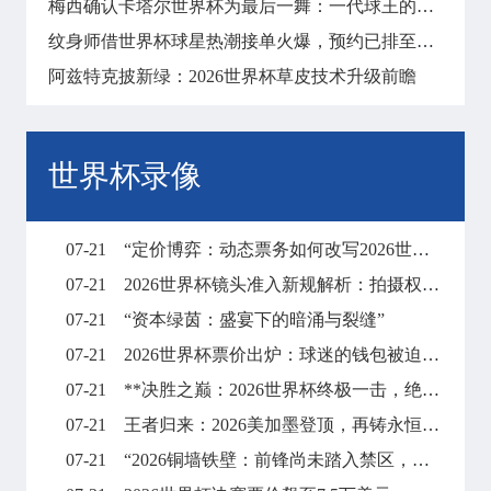
梅西确认卡塔尔世界杯为最后一舞：一代球王的终局之战
纹身师借世界杯球星热潮接单火爆，预约已排至明年
阿兹特克披新绿：2026世界杯草皮技术升级前瞻
世界杯录像
07-21
“定价博弈：动态票务如何改写2026世界杯财富格局”
07-21
2026世界杯镜头准入新规解析：拍摄权限调整与现场执行要点
07-21
“资本绿茵：盛宴下的暗涌与裂缝”
07-21
2026世界杯票价出炉：球迷的钱包被迫“踢满全场”
07-21
**决胜之巅：2026世界杯终极一击，绝杀封王**
07-21
王者归来：2026美加墨登顶，再铸永恒传奇
07-21
“2026铜墙铁壁：前锋尚未踏入禁区，梦想已碎在防线之外”