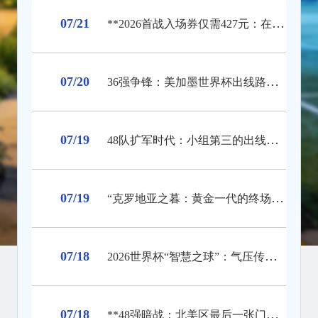
07/21
**2026首战入场券仅需427元：在哨响前，让沉默彻底失声**
07/20
36强争锋：美加墨世界杯出线路线全景解构
07/19
48队扩军时代：小组第三的出线阈值与突围逻辑
07/19
“克罗地亚之暮：黄金一代的终场哨音”
07/18
2026世界杯“智慧之球”：气压传感如何实时校准远射飞行轨迹
07/18
**48强暗战：北美区最后一张门票的隐秘角力**