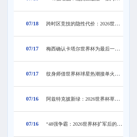
07/18
跨时区竞技的隐性代价：2026世界杯墨西哥城至纽约长途飞行对球员昼夜节律与竞技状态的冲击分析
07/17
梅西确认卡塔尔世界杯为最后一舞：一代球王的终局之战
07/17
纹身师借世界杯球星热潮接单火爆，预约已排至明年
07/16
阿兹特克披新绿：2026世界杯草皮技术升级前瞻
07/16
“48强争霸：2026世界杯扩军后的淘汰赛格局重塑”