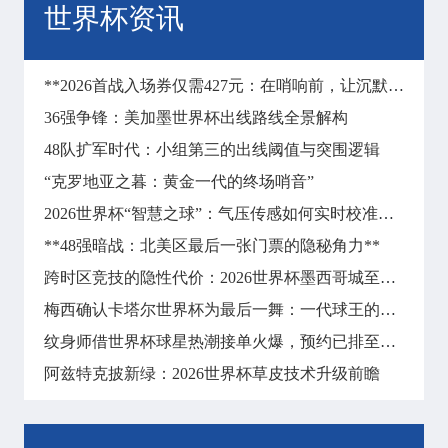
世界杯资讯
**2026首战入场券仅需427元：在哨响前，让沉默彻底失声**
36强争锋：美加墨世界杯出线路线全景解构
48队扩军时代：小组第三的出线阈值与突围逻辑
“克罗地亚之暮：黄金一代的终场哨音”
2026世界杯“智慧之球”：气压传感如何实时校准远射飞行轨迹
**48强暗战：北美区最后一张门票的隐秘角力**
跨时区竞技的隐性代价：2026世界杯墨西哥城至纽约长途飞行对球员昼夜节律与竞技状态的冲击分析
梅西确认卡塔尔世界杯为最后一舞：一代球王的终局之战
纹身师借世界杯球星热潮接单火爆，预约已排至明年
阿兹特克披新绿：2026世界杯草皮技术升级前瞻