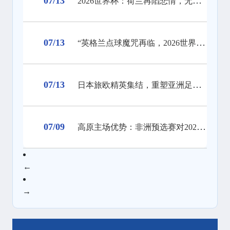
07/13
2026世界杯：荷兰再陷悲情，无冕之王的宿命仍在延续
07/13
“英格兰点球魔咒再临，2026世界杯冠军梦碎十二码线”
07/13
日本旅欧精英集结，重塑亚洲足球战力天花板
07/09
高原主场优势：非洲预选赛对2026年北美世界杯的启示
←
→