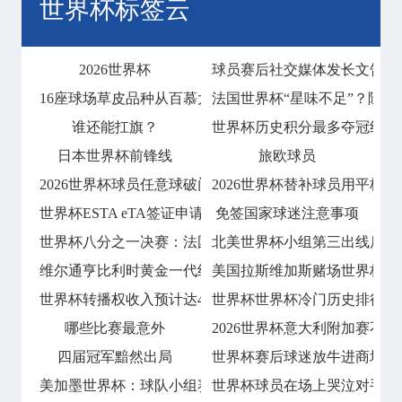
世界杯标签云
2026世界杯
球员赛后社交媒体发长文告别
16座球场草皮品种从百慕大到黑麦草的过渡
法国世界杯“星味不足”？除姆
谁还能扛旗？
世界杯历史积分最多夺冠纪录！
日本世界杯前锋线
旅欧球员
2026世界杯球员任意球破门会否技惊四座
2026世界杯替补球员用平板
世界杯ESTA eTA签证申请指南
免签国家球迷注意事项
世界杯八分之一决赛：法国2比0淘汰波兰
北美世界杯小组第三出线后的
维尔通亨比利时黄金一代终章
美国拉斯维加斯赌场世界杯期
世界杯转播权收入预计达42
世界杯世界杯冷门历史排行榜
哪些比赛最意外
2026世界杯意大利附加赛不敌
四届冠军黯然出局
世界杯赛后球迷放牛进商场
美加墨世界杯：球队小组赛后转场48小时内
世界杯球员在场上哭泣对手安