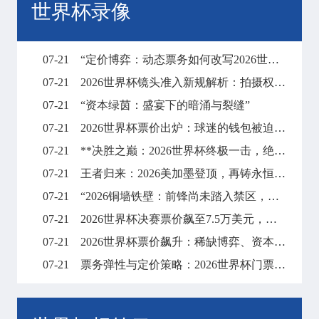
世界杯录像
07-21
“定价博弈：动态票务如何改写2026世界杯财富格局”
07-21
2026世界杯镜头准入新规解析：拍摄权限调整与现场执行要点
07-21
“资本绿茵：盛宴下的暗涌与裂缝”
07-21
2026世界杯票价出炉：球迷的钱包被迫“踢满全场”
07-21
**决胜之巅：2026世界杯终极一击，绝杀封王**
07-21
王者归来：2026美加墨登顶，再铸永恒传奇
07-21
“2026铜墙铁壁：前锋尚未踏入禁区，梦想已碎在防线之外”
07-21
2026世界杯决赛票价飙至7.5万美元，天价门票创下历史纪录
07-21
2026世界杯票价飙升：稀缺博弈、资本暗战与全球体育消费版图的结构性重塑
07-21
票务弹性与定价策略：2026世界杯门票市场的溢价平衡机制