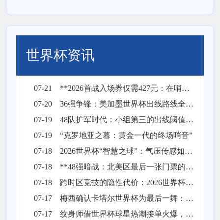
世界杯资讯
07-21
**2026首战入场券仅需427元：在哨响前，让沉默彻底失声**
07-20
36强争锋：美加墨世界杯出线路线全景解构
07-19
48队扩军时代：小组第三的出线阈值与突围逻辑
07-19
“克罗地亚之暮：黄金一代的终场哨音”
07-18
2026世界杯“智慧之球”：气压传感如何实时校准远射飞行轨迹
07-18
**48强暗战：北美区最后一张门票的隐秘角力**
07-18
跨时区竞技的隐性代价：2026世界杯墨西哥城至纽约长途飞行对球员昼夜节律与竞技状态的冲击分析
07-17
梅西确认卡塔尔世界杯为最后一舞：一代球王的终局之战
07-17
纹身师借世界杯球星热潮接单火爆，预约已排至明年