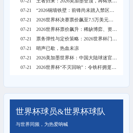
07-21
王者归来：2026美加墨登顶，再铸永恒传奇
07-21
“2026铜墙铁壁：前锋尚未踏入禁区，梦想已碎在防线之外”
07-21
2026世界杯决赛票价飙至7.5万美元，天价门票创下历史纪录
07-21
2026世界杯票价飙升：稀缺博弈、资本暗战与全球体育消费版图的结构性重塑
07-21
票务弹性与定价策略：2026世界杯门票市场的溢价平衡机制
07-21
哨声已歇，热血未凉
07-21
2026美加墨世界杯：中国大陆球迷官方购票实操全流程解析
07-21
2026世界杯“不灭回响”：令铁杆拥趸泪目的不朽定格
世界杯球员&世界杯球队
与世界同频，为热爱呐喊