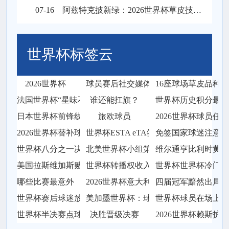
07-16
阿兹特克披新绿：2026世界杯草皮技术升级前瞻
世界杯标签云
2026世界杯
球员赛后社交媒体发长文告别球迷
16座球场草皮品种
法国世界杯“星味不足”？除姆巴佩外
谁还能扛旗？
世界杯历史积分最多
日本世界杯前锋线
旅欧球员
2026世界杯球员任
2026世界杯替补球员用平板看直播延迟尖
世界杯ESTA eTA签证申请指南
免签国家球迷注意事
世界杯八分之一决赛：法国2比0淘汰波兰
北美世界杯小组第三出线后的跨组对阵
维尔通亨比利时黄金
美国拉斯维加斯赌场世界杯期间送避孕套
世界杯转播权收入预计达42
世界杯世界杯冷门历
哪些比赛最意外
2026世界杯意大利附加赛不敌波黑
四届冠军黯然出局
世界杯赛后球迷放牛进商场
美加墨世界杯：球队小组赛后转场48小
世界杯球员在场上哭
世界杯半决赛点球
决胜晋级决赛
2026世界杯赖斯护