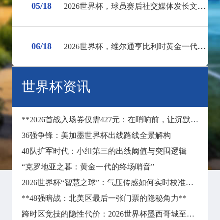
05/18
2026世界杯，球员赛后社交媒体发长文告别球迷
06/18
2026世界杯，维尔通亨比利时黄金一代终章
世界杯资讯
**2026首战入场券仅需427元：在哨响前，让沉默彻底失声**
36强争锋：美加墨世界杯出线路线全景解构
48队扩军时代：小组第三的出线阈值与突围逻辑
“克罗地亚之暮：黄金一代的终场哨音”
2026世界杯“智慧之球”：气压传感如何实时校准远射飞行轨迹
**48强暗战：北美区最后一张门票的隐秘角力**
跨时区竞技的隐性代价：2026世界杯墨西哥城至纽约长途飞行对球员昼夜节律与竞技状态的冲击分析