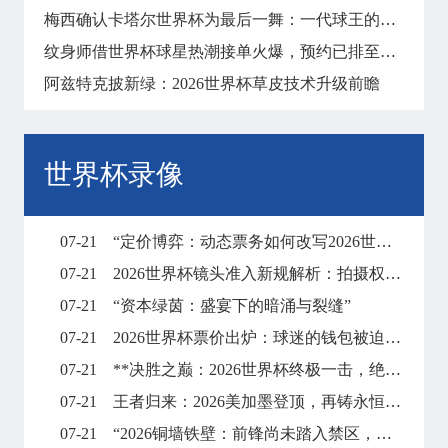
梅西确认卡塔尔世界杯为最后一舞：一代球王的终局之战
纹身师借世界杯球星热潮接单火爆，预约已排至明年
阿兹特克披新绿：2026世界杯草皮技术升级前瞻
世界杯录像
07-21
“定价博弈：动态票务如何改写2026世界杯财富格局”
07-21
2026世界杯镜头准入新规解析：拍摄权限调整与现场执行要点
07-21
“资本绿茵：盛宴下的暗涌与裂缝”
07-21
2026世界杯票价出炉：球迷的钱包被迫“踢满全场”
07-21
**决胜之巅：2026世界杯终极一击，绝杀封王**
07-21
王者归来：2026美加墨登顶，再铸永恒传奇
07-21
“2026铜墙铁壁：前锋尚未踏入禁区，梦想已碎在防线之外”