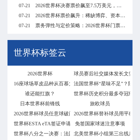
07-21
2026世界杯决赛票价飙至7.5万美元，天价门票创下历史纪录
07-21
2026世界杯票价飙升：稀缺博弈、资本暗战与全球体育消费版图的结构性重塑
07-21
票务弹性与定价策略：2026世界杯门票市场的溢价平衡机制
世界杯标签云
2026世界杯
球员赛后社交媒体发长文告别
16座球场草皮品种从百慕大到黑麦草的过渡
法国世界杯“星味不足”？除姆
谁还能扛旗？
世界杯历史积分最多夺冠纪录！
日本世界杯前锋线
旅欧球员
2026世界杯球员任意球破门会否技惊四座
2026世界杯替补球员用平板
世界杯ESTA eTA签证申请指南
免签国家球迷注意事项
世界杯八分之一决赛：法国2比0淘汰波兰
北美世界杯小组第三出线后的