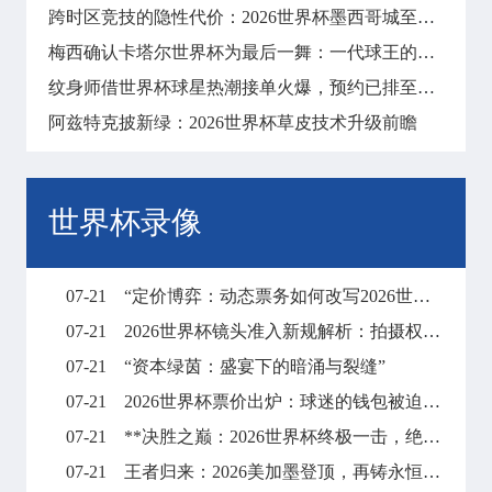
跨时区竞技的隐性代价：2026世界杯墨西哥城至纽约长途飞行对球员昼夜节律与竞技状态的冲击分析
梅西确认卡塔尔世界杯为最后一舞：一代球王的终局之战
纹身师借世界杯球星热潮接单火爆，预约已排至明年
阿兹特克披新绿：2026世界杯草皮技术升级前瞻
世界杯录像
07-21
“定价博弈：动态票务如何改写2026世界杯财富格局”
07-21
2026世界杯镜头准入新规解析：拍摄权限调整与现场执行要点
07-21
“资本绿茵：盛宴下的暗涌与裂缝”
07-21
2026世界杯票价出炉：球迷的钱包被迫“踢满全场”
07-21
**决胜之巅：2026世界杯终极一击，绝杀封王**
07-21
王者归来：2026美加墨登顶，再铸永恒传奇