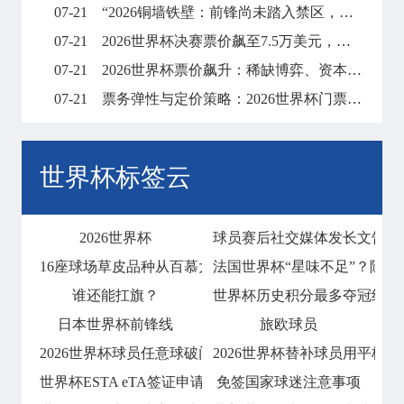
07-21
“2026铜墙铁壁：前锋尚未踏入禁区，梦想已碎在防线之外”
07-21
2026世界杯决赛票价飙至7.5万美元，天价门票创下历史纪录
07-21
2026世界杯票价飙升：稀缺博弈、资本暗战与全球体育消费版图的结构性重塑
07-21
票务弹性与定价策略：2026世界杯门票市场的溢价平衡机制
世界杯标签云
2026世界杯
球员赛后社交媒体发长文告别
16座球场草皮品种从百慕大到黑麦草的过渡
法国世界杯“星味不足”？除姆
谁还能扛旗？
世界杯历史积分最多夺冠纪录！
日本世界杯前锋线
旅欧球员
2026世界杯球员任意球破门会否技惊四座
2026世界杯替补球员用平板
世界杯ESTA eTA签证申请指南
免签国家球迷注意事项