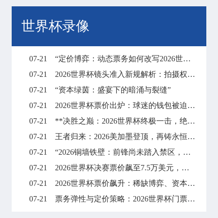
世界杯录像
07-21
“定价博弈：动态票务如何改写2026世界杯财富格局”
07-21
2026世界杯镜头准入新规解析：拍摄权限调整与现场执行要点
07-21
“资本绿茵：盛宴下的暗涌与裂缝”
07-21
2026世界杯票价出炉：球迷的钱包被迫“踢满全场”
07-21
**决胜之巅：2026世界杯终极一击，绝杀封王**
07-21
王者归来：2026美加墨登顶，再铸永恒传奇
07-21
“2026铜墙铁壁：前锋尚未踏入禁区，梦想已碎在防线之外”
07-21
2026世界杯决赛票价飙至7.5万美元，天价门票创下历史纪录
07-21
2026世界杯票价飙升：稀缺博弈、资本暗战与全球体育消费版图的结构性重塑
07-21
票务弹性与定价策略：2026世界杯门票市场的溢价平衡机制