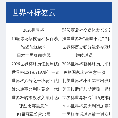
世界杯标签云
2026世界杯
球员赛后社交媒体发长文告别
16座球场草皮品种从百慕大到黑麦草的过渡
法国世界杯“星味不足”？除姆
谁还能扛旗？
世界杯历史积分最多夺冠纪录！
日本世界杯前锋线
旅欧球员
2026世界杯球员任意球破门会否技惊四座
2026世界杯替补球员用平板
世界杯ESTA eTA签证申请指南
免签国家球迷注意事项
世界杯八分之一决赛：法国2比0淘汰波兰
北美世界杯小组第三出线后的
维尔通亨比利时黄金一代终章
美国拉斯维加斯赌场世界杯期
世界杯转播权收入预计达42
世界杯世界杯冷门历史排行榜
哪些比赛最意外
2026世界杯意大利附加赛不敌
四届冠军黯然出局
世界杯赛后球迷放牛进商场