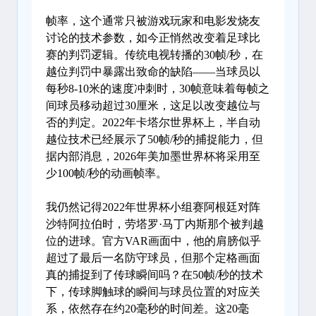
帧率，这个通常只被游戏玩家和电影发烧友
讨论的技术参数，如今正悄然改变着足球比
赛的判罚逻辑。传统电视转播的30帧/秒，在
越位判罚中暴露出致命的缺陷——当球员以
每秒8-10米的速度冲刺时，30帧意味着每帧之
间球员移动超过30厘米，这足以改变越位与
否的判定。2022年卡塔尔世界杯上，半自动
越位技术已经展示了50帧/秒的捕捉能力，但
据内部消息，2026年美加墨世界杯将采用至
少100帧/秒的动画帧率。
我仍然记得2022年世界杯小组赛阿根廷对阵
沙特阿拉伯时，劳塔罗·马丁内斯那个被判越
位的进球。官方VAR画面中，他的肩膀似乎
超过了最后一名防守球员，但那个定格画面
真的捕捉到了传球瞬间吗？在50帧/秒的技术
下，传球脚触球的瞬间与球员位置的对应关
系，依然存在约20毫秒的时间差。这20毫