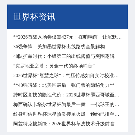
世界杯资讯
**2026首战入场券仅需427元：在哨响前，让沉默彻底失声**
36强争锋：美加墨世界杯出线路线全景解构
48队扩军时代：小组第三的出线阈值与突围逻辑
“克罗地亚之暮：黄金一代的终场哨音”
2026世界杯“智慧之球”：气压传感如何实时校准远射飞行轨迹
**48强暗战：北美区最后一张门票的隐秘角力**
跨时区竞技的隐性代价：2026世界杯墨西哥城至纽约长途飞行对球员昼夜节律与竞技状态的冲击分析
梅西确认卡塔尔世界杯为最后一舞：一代球王的终局之战
纹身师借世界杯球星热潮接单火爆，预约已排至明年
阿兹特克披新绿：2026世界杯草皮技术升级前瞻