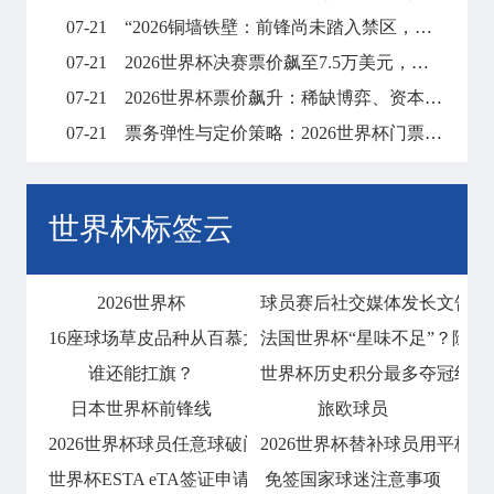
07-21
“2026铜墙铁壁：前锋尚未踏入禁区，梦想已碎在防线之外”
07-21
2026世界杯决赛票价飙至7.5万美元，天价门票创下历史纪录
07-21
2026世界杯票价飙升：稀缺博弈、资本暗战与全球体育消费版图的结构性重塑
07-21
票务弹性与定价策略：2026世界杯门票市场的溢价平衡机制
世界杯标签云
2026世界杯
球员赛后社交媒体发长文告别
16座球场草皮品种从百慕大到黑麦草的过渡
法国世界杯“星味不足”？除姆
谁还能扛旗？
世界杯历史积分最多夺冠纪录！
日本世界杯前锋线
旅欧球员
2026世界杯球员任意球破门会否技惊四座
2026世界杯替补球员用平板
世界杯ESTA eTA签证申请指南
免签国家球迷注意事项