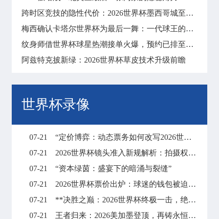
跨时区竞技的隐性代价：2026世界杯墨西哥城至纽约长途飞行对球员昼夜节律与竞技状态的冲击分析
梅西确认卡塔尔世界杯为最后一舞：一代球王的终局之战
纹身师借世界杯球星热潮接单火爆，预约已排至明年
阿兹特克披新绿：2026世界杯草皮技术升级前瞻
世界杯录像
07-21
“定价博弈：动态票务如何改写2026世界杯财富格局”
07-21
2026世界杯镜头准入新规解析：拍摄权限调整与现场执行要点
07-21
“资本绿茵：盛宴下的暗涌与裂缝”
07-21
2026世界杯票价出炉：球迷的钱包被迫“踢满全场”
07-21
**决胜之巅：2026世界杯终极一击，绝杀封王**
07-21
王者归来：2026美加墨登顶，再铸永恒传奇