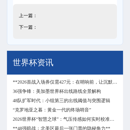
上一篇：
下一篇：
世界杯资讯
**2026首战入场券仅需427元：在哨响前，让沉默彻底失声**
36强争锋：美加墨世界杯出线路线全景解构
48队扩军时代：小组第三的出线阈值与突围逻辑
“克罗地亚之暮：黄金一代的终场哨音”
2026世界杯“智慧之球”：气压传感如何实时校准远射飞行轨迹
**48强暗战：北美区最后一张门票的隐秘角力**