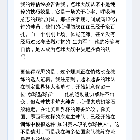
我的评估经验告诉我，点球大战从来不是纯
粹的技巧较量，它是一场关于心率、呼吸与
意志的残酷测试。那些在常规时间踢满120分
钟的球员，他们的心理防线往往已经千疮百
孔。而一个刚刚上场、体能充沛、甚至没有
经历过比赛激烈对抗的“生力军”，他的冷静与
自信，足以成为点球大战中决定胜负的砝
码。
更值得深思的是，这个规则正在悄然改变教
练的选人逻辑。我注意到，越来越多的球队
在制定世界杯大名单时，开始刻意保留一
位“点球型球员”——他的运动能力或许不出
众，但点球技术炉火纯青，心理素质如磐石
般稳定。在北美世界杯的筹备阶段，像美
国、墨西哥这样的东道主球队，已经开始在
训练中模拟这种“加时赛末段的点球换人”。这
不是猜测，而是我在与多位国家队教练交流
后得出的结论。