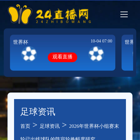
10-04 07:00
世界杯
世界杯
观看直播
足球资讯
>
>
首页
足球资讯
2026年世界杯小组赛末
轮已出线球队的阵容轮换幅度研究