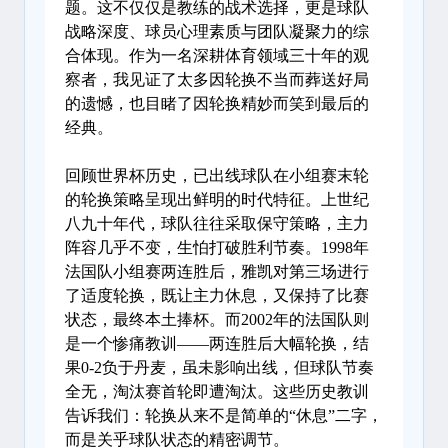
题。这不仅仅是教练的战术选择，更是球队
战略深度、球员心理素质与团队凝聚力的综
合体现。作为一名深耕体育领域三十年的观
察者，我见证了太多因轮换不当而葬送好局
的遗憾，也目睹了因轮换精妙而笑到最后的
经典。
回顾世界杯历史，已出线球队在小组赛末轮
的轮换策略呈现出鲜明的时代特征。上世纪
八九十年代，球队往往采取保守策略，主力
阵容几乎不变，生怕打破胜利节奏。1998年
法国队小组赛两连胜后，雅凯对第三场进行
了适度轮换，既让主力休息，又保持了比赛
状态，最终本土捧杯。而2002年的法国队则
是一个惨痛教训——两连胜后大幅轮换，结
果0-2负于丹麦，虽未影响出线，但球队节奏
全无，淘汰赛首轮即遭淘汰。这些历史教训
告诉我们：轮换从来不是简单的“休息”二字，
而是关乎球队状态的精密调节。