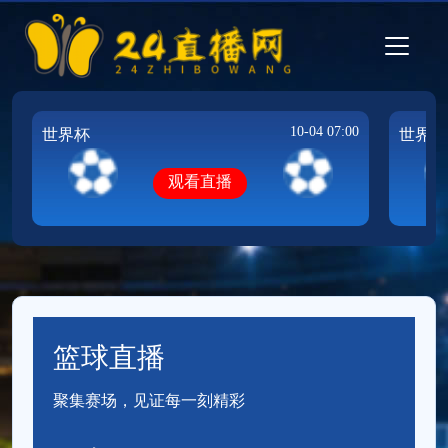
10-04 07:00
世界杯
世界杯
观看直播
篮球直播
聚集赛场，见证每一刻精彩