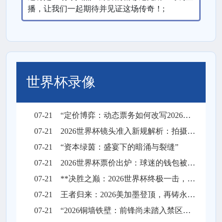
播，让我们一起期待并见证这场传奇！;
世界杯录像
07-21
“定价博弈：动态票务如何改写2026世界杯财富格局”
07-21
2026世界杯镜头准入新规解析：拍摄权限调整与现场执行要点
07-21
“资本绿茵：盛宴下的暗涌与裂缝”
07-21
2026世界杯票价出炉：球迷的钱包被迫“踢满全场”
07-21
**决胜之巅：2026世界杯终极一击，绝杀封王**
07-21
王者归来：2026美加墨登顶，再铸永恒传奇
07-21
“2026铜墙铁壁：前锋尚未踏入禁区，梦想已碎在防线之外”