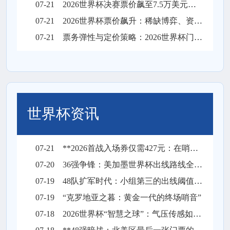
07-21
2026世界杯决赛票价飙至7.5万美元，天价门票创下历史纪录
07-21
2026世界杯票价飙升：稀缺博弈、资本暗战与全球体育消费版图的结构性重塑
07-21
票务弹性与定价策略：2026世界杯门票市场的溢价平衡机制
世界杯资讯
07-21
**2026首战入场券仅需427元：在哨响前，让沉默彻底失声**
07-20
36强争锋：美加墨世界杯出线路线全景解构
07-19
48队扩军时代：小组第三的出线阈值与突围逻辑
07-19
“克罗地亚之暮：黄金一代的终场哨音”
07-18
2026世界杯“智慧之球”：气压传感如何实时校准远射飞行轨迹