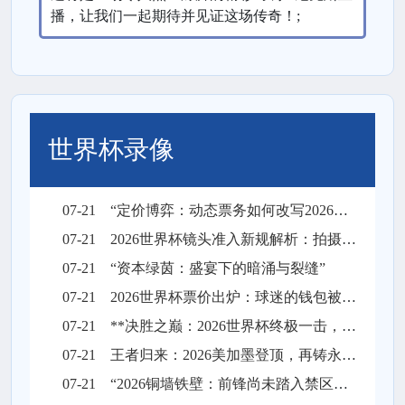
播，让我们一起期待并见证这场传奇！;
世界杯录像
07-21
“定价博弈：动态票务如何改写2026世界杯财富格局”
07-21
2026世界杯镜头准入新规解析：拍摄权限调整与现场执行要点
07-21
“资本绿茵：盛宴下的暗涌与裂缝”
07-21
2026世界杯票价出炉：球迷的钱包被迫“踢满全场”
07-21
**决胜之巅：2026世界杯终极一击，绝杀封王**
07-21
王者归来：2026美加墨登顶，再铸永恒传奇
07-21
“2026铜墙铁壁：前锋尚未踏入禁区，梦想已碎在防线之外”