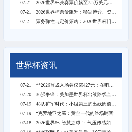
07-21
2026世界杯决赛票价飙至7.5万美元，天价门票创下历史纪录
07-21
2026世界杯票价飙升：稀缺博弈、资本暗战与全球体育消费版图的结构性重塑
07-21
票务弹性与定价策略：2026世界杯门票市场的溢价平衡机制
世界杯资讯
07-21
**2026首战入场券仅需427元：在哨响前，让沉默彻底失声**
07-20
36强争锋：美加墨世界杯出线路线全景解构
07-19
48队扩军时代：小组第三的出线阈值与突围逻辑
07-19
“克罗地亚之暮：黄金一代的终场哨音”
07-18
2026世界杯“智慧之球”：气压传感如何实时校准远射飞行轨迹